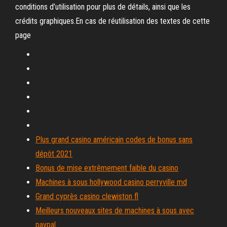
conditions d’utilisation pour plus de détails, ainsi que les
crédits graphiques.En cas de réutilisation des textes de cette
page
Plus grand casino américain codes de bonus sans
dépôt 2021
Bonus de mise extrêmement faible du casino
Machines à sous hollywood casino perryville md
Grand cyprès casino clewiston fl
Meilleurs nouveaux sites de machines à sous avec
paypal