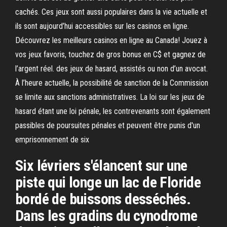
cachés. Ces jeux sont aussi populaires dans la vie actuelle et
ils sont aujourd’hui accessibles sur les casinos en ligne.
Découvrez les meilleurs casinos en ligne au Canada! Jouez à
vos jeux favoris, touchez de gros bonus en C$ et gagnez de
l’argent réel. des jeux de hasard, assistés ou non d’un avocat.
À l’heure actuelle, la possibilité de sanction de la Commission
se limite aux sanctions administratives. La loi sur les jeux de
hasard étant une loi pénale, les contrevenants sont également
passibles de poursuites pénales et peuvent être punis d'un
emprisonnement de six
Six lévriers s'élancent sur une
piste qui longe un lac de Floride
bordé de buissons desséchés.
Dans les gradins du cynodrome