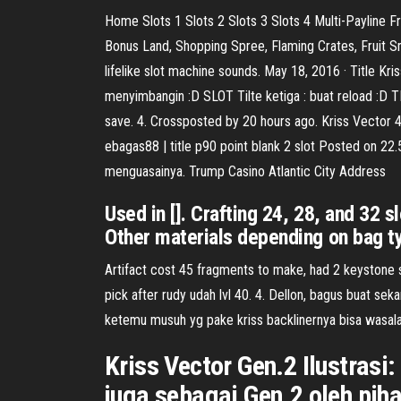
Home Slots 1 Slots 2 Slots 3 Slots 4 Multi-Payline F
Bonus Land, Shopping Spree, Flaming Crates, Fruit Sm
lifelike slot machine sounds. May 18, 2016 · Title Kr
menyimbangin :D SLOT Tilte ketiga : buat reload :D 
save. 4. Crossposted by 20 hours ago. Kriss Vector 
ebagas88 | title p90 point blank 2 slot Posted on 2
menguasainya. Trump Casino Atlantic City Address
Used in []. Crafting 24, 28, and 32 
Other materials depending on bag ty
Artifact cost 45 fragments to make, had 2 keystone sl
pick after rudy udah lvl 40. 4. Dellon, bagus buat se
ketemu musuh yg pake kriss backlinernya bisa wasal
Kriss Vector Gen.2 Ilustrasi
juga sebagai Gen.2 oleh pi