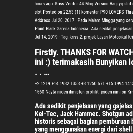
hours ago. Kriss Vector 44 Mag Version Bagi yg slot
slot Posted on 22.53 (1) komentar P90 LOVERS Threa
Address Jul 20, 2017 · Pada Malam Minggu yang cera
Point Blank Garena Indonesia.. Ada sedikit penje
Jul 14, 2019 · Tag: kriss 2. projek Layan Motosikal K
Firstly. THANKS FOR WATCHI
ini :) terimakasih Bunyikan 
. . …
+2 1219 +14 1932 1353 +3 1250 671 +15 1994 141
1560 Näytä niiden ihmisten profiilit, joiden nimi on Kr
Ada sedikit penjelasan yang gaje
Kel-Tec, Jack Hammer.. Shotgun ada
historis sebagai bagian pemburuan 
yang menggunakan energi dari shel