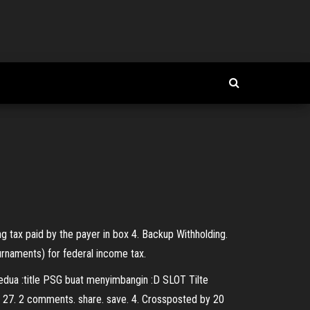
 tax paid by the payer in box 4. Backup Withholding.
urnaments) for federal income tax.
Kedua :title PSG buat menyimbangin :D SLOT Tilte
t. 27. 2 comments. share. save. 4. Crossposted by 20