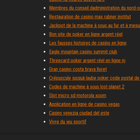
Membres du conseil dadministration du nord-o
Restauration de casino max rubner institut
Jackpot de la machine à sous au fur et à mesu
Bon site de poker en ligne argent réel
Les fausses histoires de casino en ligne
Eagle mountain casino summit club
Threecard poker argent réel en ligne nj
Gran casino costa brava lloret
Crépuscule jusquà laube poker code postal de
Codes de machine à sous lost planet 2
Slot micro sd motorola xoom
Application en ligne de casino vegas
Casino venezia ciudad del este
Vivre du jeu sportif