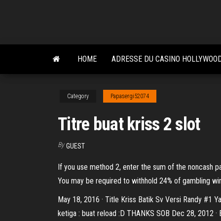
Skip
to
the
content
HOME
ADRESSE DU CASINO HOLLYWOOD
Category
Papasergi52074
Titre buat kriss 2 slot
By
GUEST
If you use method 2, enter the sum of the noncash pa
You may be required to withhold 24% of gambling winn
May 18, 2016 · Title Kriss Batik Sv Versi Randy #1 Y
ketiga : buat reload :D THANKS SOB Dec 28, 2012 · Eo