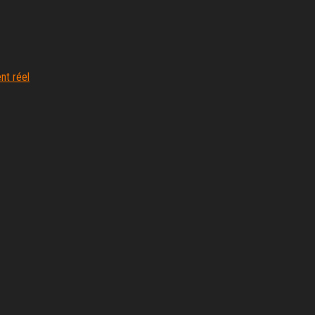
nt réel