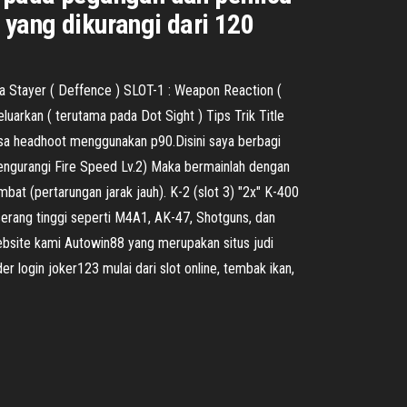
 yang dikurangi dari 120
a Stayer ( Deffence ) SLOT-1 : Weapon Reaction (
luarkan ( terutama pada Dot Sight ) Tips Trik Title
isa headhoot menggunakan p90.Disini saya berbagi
mengurangi Fire Speed Lv.2) Maka bermainlah dengan
at (pertarungan jarak jauh). K-2 (slot 3) "2x" K-400
erang tinggi seperti M4A1, AK-47, Shotguns, dan
site kami Autowin88 yang merupakan situs judi
 login joker123 mulai dari slot online, tembak ikan,