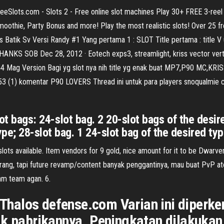
reeSlots.com - Slots 2 - Free online slot machines Play 30+ FREE 3-reel 
oothie, Party Bonus and more! Play the most realistic slots! Over 25 fr
iss Batik Sv Versi Randy #1 Yang pertama 1 : SLOT Title pertama : title V
THANKS SOB Dec 28, 2012 · Eotech exps3, streamlight, kriss vector verti
44 Mag Version Bagi yg slot nya nih title yg enak buat MP7,P90 MC,KRI
2.53 (1) komentar P90 LOVERS Thread ini untuk para players snoqualmie
slot bags: 24-slot bag. 2 20-slot bags of the des
pe; 28-slot bag. 1 24-slot bag of the desired ty
ots available. Item vendors for 9 gold, nice amount for it to be Dwarven
karang, tapi future revamp/content banyak penggantinya, mau buat PvP at
am team agan. 6.
: Thalos defense.com Varian ini diperk
hak pabrikannya. Peningkatan dilakuka