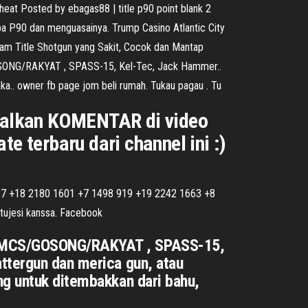
cheat Posted by ebagas88 | title p90 point blank 2
ba P90 dan menguasainya. Trump Casino Atlantic City
cam Title Shotgun yang Sakit, Cocok dan Mantap
GOSONG/RAKYAT , SPASS-15, Kel-Tec, Jack Hammer..
aka.. owner fb page jom beli rumah. Tukau pagau . Tu
galkan KOMENTAR di video
e terbaru dari channel ini :)
57 +18 2180 1601 +7 1498 919 +19 2242 1663 +8
uttujesi kanssa. Facebook
870MCS/GOSONG/RAKYAT , SPASS-15,
attergun dan merica gun, atau
ng untuk ditembakkan dari bahu,