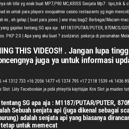
 nya nih title yg enak buat MP7,P90 MC,KRISS Senjata Mp7 :
tips,trik & 
d ini untuk para players snoqualmie casino restaurants yg ingin menco
h ini , eh gelap ( buat para jones ) ane mau bagi2 Berbagai/Macam-ma
lasan yang gajelas tentang SG apa aja : M1187/PUTAR/PUTER, 870MCS/
riss. PKP 2.0 | Apa yang aku buat ? zoolzarizi. pekerja di perumahan Mel
NG THIS VIDEOS!! . Jangan lupa ting
loncengnya juga ya untuk informasi updat
5 +4 1312 733 +16 2056 1477 +5 1374 795 +17 2118 1539 +6 1436 8
is Slot. Liity Facebookiin ja pidä yhteyttä käyttäjän Kris Slot ja muiden t
las tentang SG apa aja : M1187/PUTAR/PUTER, 
lah Sebuah senjata api (juga dikenal sebagai sc
burung) adalah senjata api yang biasanya diranca
l tetap untuk memecat