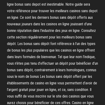
ligne bonus sans depot est inestimable. Notre guide sera
votre référence pour trouver les meilleurs casinos sans depot
en ligne. Ce sont les derniers bonus sans dépôt offerts aux
nouveaux joueurs dans les casinos en ligne jouissant d'une
bonne réputation dans l'industrie des jeux en ligne. Consultez
cette section régulièrement pour les meilleurs bonus sans
dépôt. Les bonus sans dépôt font référence à l’un des types
de bonus les plus populaires que les casinos en ligne offrent
dans leurs formules de bienvenue. Tel que leur nom l’indique,
vous n’êtes pas tenu d’effectuer un dépôt pour bénéficier d’un
bonus sans dépôt, contrairement à leurs homologues, connus
sous le nom de bonus Les bonus sans dépôt offert par les
établissements de casino en ligne vous permettent d’avoir de
l’argent gratuit pour jouer en ligne, et ce, sans condition. Il
vous suffit de vous inscrire sur le site des casinos que vous
aurez choisis pour bénéficier de ces offres. Casino en ligne