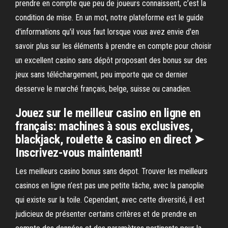
prendre en compte que peu de joueurs connaissent, c’est la
condition de mise. En un mot, notre plateforme est le guide
d'informations qu'il vous faut lorsque vous avez envie d'en
savoir plus sur les éléments à prendre en compte pour choisir
un excellent casino sans dépôt proposant des bonus sur des
jeux sans téléchargement, peu importe que ce dernier
desserve le marché français, belge, suisse ou canadien.
Jouez sur le meilleur casino en ligne en
français: machines à sous exclusives,
blackjack, roulette & casino en direct ➤
Inscrivez-vous maintenant!
Les meilleurs casino bonus sans depot. Trouver les meilleurs
casinos en ligne n’est pas une petite tâche, avec la panoplie
qui existe sur la toile. Cependant, avec cette diversité, il est
judicieux de présenter certains critères et de prendre en