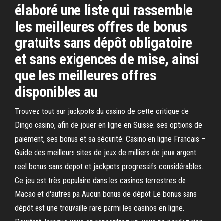
élaboré une liste qui rassemble
les meilleures offres de bonus
gratuits sans dépôt obligatoire
et sans exigences de mise, ainsi
que les meilleures offres
disponibles au
Trouvez tout sur jackpots du casino de cette critique de
Dingo casino, afin de jouer en ligne en Suisse: ses options de
paiement, ses bonus et sa sécurité. Casino en ligne Francais –
Guide des meilleurs sites de jeux de milliers de jeux argent
reel bonus sans depot et jackpots progressifs considérables.
Ce jeu est très populaire dans les casinos terrestres de
Macao et d'autres pa Aucun bonus de dépôt Le bonus sans
dépôt est une trouvaille rare parmi les casinos en ligne.