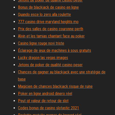
Jetons de poker de qualité casino peser
Bonus de blackjack de casino en ligne
Quando esce lo zero alla roulette
777 casino drive maryland heights mo
Prix des salles de casino couronne perth
Alvin et les tamias chantant face au poker
Casino ligne rouge novi triste
Éclairage de jeux de machines à sous gratuits
Lucky dragon las vegas images
Jetons de poker de qualité casino peser
Chances de gagner au blackjack avec une stratégie de
base
Magicien de chances blackjack risque de ruine
Poker en ligne android dinero réel
Peut qt valeur de retour de slot
Codes bonus de casino slotastic 2021