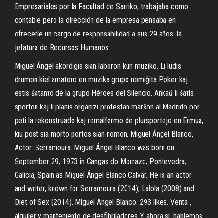
Empresariales por la Facultad de Sarriko, trabajaba como
contable pero la dirección de la empresa pensaba en
ofrecerle un cargo de responsabilidad a sus 29 años: la
jefatura de Recursos Humanos.
Miguel Ángel akordigis sian laboron kun muziko. Li ludis
drumon kiel amatoro en muzika grupo nomiĝita Poker kaj
estis ŝatanto de la grupo Héroes del Silencio. Ankaŭ li ŝatis
sporton kaj li planis organizi protestan marŝon al Madrido por
peti la rekonstruado kaj remalfermo de plursportejo en Ermua,
kiu post sia morto portos sian nomon. Miguel Ángel Blanco,
Actor: Serramoura. Miguel Ángel Blanco was born on
September 29, 1973 in Cangas do Morrazo, Pontevedra,
Galicia, Spain as Miguel Ángel Blanco Calvar. He is an actor
and writer, known for Serramoura (2014), Lalola (2008) and
Diet of Sex (2014). Miguel Angel Blanco. 293 likes. Venta ,
alquiler y manteniento de desfibriladores Y, ahora sí, hablemos