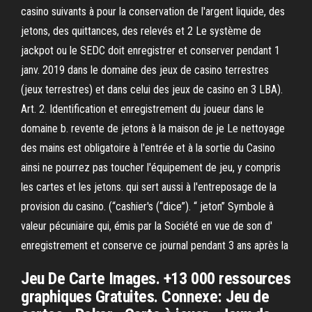
casino suivants à pour la conservation de l'argent liquide, des
jetons, des quittances, des relevés et 2 Le système de
jackpot ou le SEDC doit enregistrer et conserver pendant 1
janv. 2019 dans le domaine des jeux de casino terrestres
(jeux terrestres) et dans celui des jeux de casino en 3 LBA).
Art. 2. Identification et enregistrement du joueur dans le
domaine b. revente de jetons à la maison de je Le nettoyage
des mains est obligatoire à l'entrée et à la sortie du Casino
ainsi ne pourrez pas toucher l'équipement de jeu, y compris
les cartes et les jetons. qui sert aussi à l'entreposage de la
provision du casino. (“cashier's (“dice”). “ jeton” Symbole à
valeur pécuniaire qui, émis par la Société en vue de son d'
enregistrement et conserve ce journal pendant 3 ans après la
Jeu De Carte Images. +13 000 ressources
graphiques Gratuites. Connexe: Jeu de