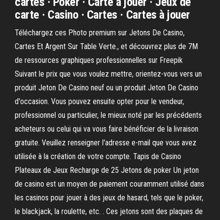
cartes · Poker · Carte à jouer · Jeux de
carte · Casino · Cartes · Cartes à jouer
Téléchargez ces Photo premium sur Jetons De Casino,
Cartes Et Argent Sur Table Verte., et découvrez plus de 7M
de ressources graphiques professionnelles sur Freepik
Suivant le prix que vous voulez mettre, orientez-vous vers un
produit Jeton De Casino neuf ou un produit Jeton De Casino
d'occasion. Vous pouvez ensuite opter pour le vendeur,
professionnel ou particulier, le mieux noté par les précédents
acheteurs ou celui qui va vous faire bénéficier de la livraison
gratuite. Veuillez renseigner l'adresse e-mail que vous avez
utilisée à la création de votre compte. Tapis de Casino
Plateaux de Jeux Recharge de 25 Jetons de poker Un jeton
de casino est un moyen de paiement couramment utilisé dans
les casinos pour jouer à des jeux de hasard, tels que le poker,
le blackjack, la roulette, etc. . Ces jetons sont des plaques de