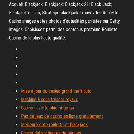
Accueil; Blackjack. Blackjack; Blackjack 21; Black Jack;
Blackjack casino; Strategie blackjack Trouvez les Roulette
Casino images et les photos d’actualités parfaites sur Getty
Images. Choisissez parmi des contenus premium Roulette
Casino de la plus haute qualité.
Mise à jour du casino grand theft auto
Machine à sous trésors royaux
Casino navette blue ridge ga
Pas de jeux de casino en ligne gratuitement
Meilleure cote roulette et blackjack
Casino del sol heures de pâques