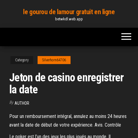
Skip
le gourou de lamour gratuit en ligne
to
betwkdl.web.app
the
content
Category
Silverhorn64706
Jeton de casino enregistrer
la date
By
AUTHOR
Pour un remboursement intégral, annulez au moins 24 heures
avant la date de début de votre expérience. Avis. Contrôle
Le poker est l’un des jeux les plus joués au monde. Il