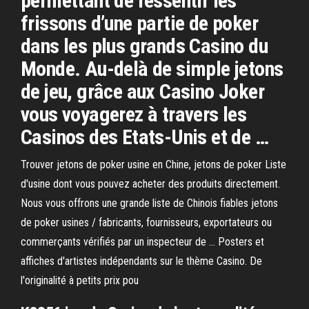
permettant de ressentir les
frissons d’une partie de poker
dans les plus grands Casino du
Monde. Au-delà de simple jetons
de jeu, grâce aux Casino Joker
vous voyagerez à travers les
Casinos des Etats-Unis et de …
Trouver jetons de poker usine en Chine, jetons de poker Liste
d'usine dont vous pouvez acheter des produits directement.
Nous vous offrons une grande liste de Chinois fiables jetons
de poker usines / fabricants, fournisseurs, exportateurs ou
commerçants vérifiés par un inspecteur de … Posters et
affiches d'artistes indépendants sur le thème Casino. De
l'originalité à petits prix pou