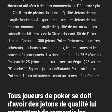
librement utilisées à des fins commerciales. Découvrez plus
de 7 millions de photos libres de … Qualité Jetons de poker
d'argile fabricants & exportateur - acheter Jetons de poker
faits sur commande d'argile de qualité de casino avec les
autocollants bilatéraux de la Chine fabricant. Kit de Poker
Ultimate Complet - 300 jetons. Poker. Retrouvez les offres
adhérents, les bons plans, petits prix, les tendances et les
nouveautés jeux/jouets. Livraison gratuite dès 25 € d'achats.
Rouleau de 25 jetons de poker Laser Las Vegas $25 vert en
PP stické 11,5g pour joueurs débutants. Enregistrée par
Pokeo.fr. 1. Les utilisateurs aiment aussi ces idées Pinterest.
…
Tous joueurs de poker se doit
d’avoir des jetons de qualité lui