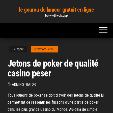
Skip
le gourou de lamour gratuit en ligne
to
betwkdl.web.app
the
content
Category
Silverhorn64706
Jetons de poker de qualité
casino peser
By
ADMINISTRATOR
Tous joueurs de poker se doit d’avoir des jetons de qualité lui
permettant de ressentir les frissons d’une partie de poker
dans les plus grands Casino du Monde. Au-delà de simple