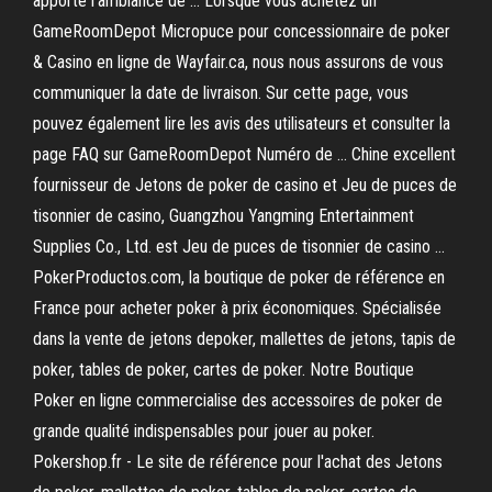
apporte l’ambiance de … Lorsque vous achetez un
GameRoomDepot Micropuce pour concessionnaire de poker
& Casino en ligne de Wayfair.ca, nous nous assurons de vous
communiquer la date de livraison. Sur cette page, vous
pouvez également lire les avis des utilisateurs et consulter la
page FAQ sur GameRoomDepot Numéro de … Chine excellent
fournisseur de Jetons de poker de casino et Jeu de puces de
tisonnier de casino, Guangzhou Yangming Entertainment
Supplies Co., Ltd. est Jeu de puces de tisonnier de casino …
PokerProductos.com, la boutique de poker de référence en
France pour acheter poker à prix économiques. Spécialisée
dans la vente de jetons depoker, mallettes de jetons, tapis de
poker, tables de poker, cartes de poker. Notre Boutique
Poker en ligne commercialise des accessoires de poker de
grande qualité indispensables pour jouer au poker.
Pokershop.fr - Le site de référence pour l'achat des Jetons