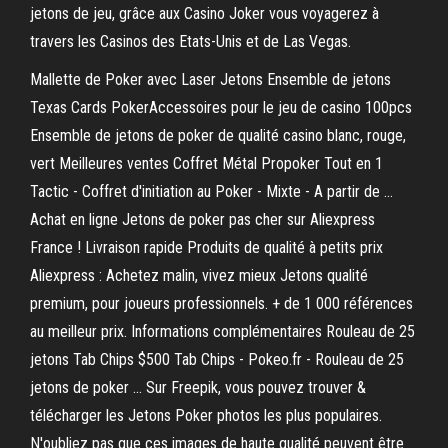
jetons de jeu, grâce aux Casino Joker vous voyagerez à
travers les Casinos des Etats-Unis et de Las Vegas.
Mallette de Poker avec Laser Jetons Ensemble de jetons
Texas Cards PokerAccessoires pour le jeu de casino 100pcs
Ensemble de jetons de poker de qualité casino blanc, rouge,
vert Meilleures ventes Coffret Métal Propoker Tout en 1
Tactic - Coffret d'initiation au Poker - Mixte - A partir de …
Achat en ligne Jetons de poker pas cher sur Aliexpress
France ! Livraison rapide Produits de qualité à petits prix
Aliexpress : Achetez malin, vivez mieux Jetons qualité
premium, pour joueurs professionnels. + de 1 000 références
au meilleur prix. Informations complémentaires Rouleau de 25
jetons Tab Chips $500 Tab Chips - Pokeo.fr - Rouleau de 25
jetons de poker … Sur Freepik, vous pouvez trouver &
télécharger les Jetons Poker photos les plus populaires.
N'oubliez pas que ces images de haute qualité peuvent être